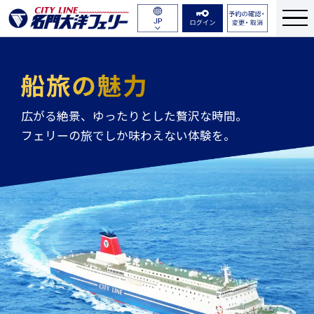
航路・ダイヤ
English
TOP
名門大洋フェリーの魅力
運賃・料金
簡体中文
繁体中文
船舶紹介
広がる絶景、ゆったりとした贅沢な時間。
한국어
フェリーの旅でしか味わえない体験を。
のりば・乗船のながれ
予約について
よくある質問
お問い合わせ