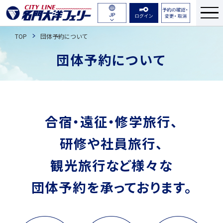
航路・ダイヤ
English
TOP
団体予約について
運賃・料金
簡体中文
団体予約に
ついて
繁体中文
船舶紹介
한국어
のりば・乗船のながれ
合宿・遠征・修学旅行、
予約について
研修や社員旅行、
よくある質問
観光旅行など
様々な
お問い合わせ
団体予約を承っております。