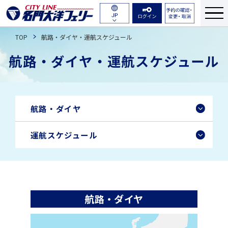
航路・ダイヤ
English
TOP
航路・ダイヤ・運航スケジュール
運賃・料金
簡体中文
航路・ダイヤ・運航スケジュール
繁体中文
船舶紹介
한국어
のりば・乗船のながれ
航路・ダイヤ
予約について
運航スケジュール
よくある質問
お問い合わせ
航路・ダイヤ