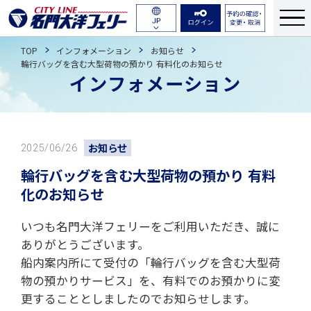
航路・ダイヤ
English
TOP
インフォメーション
お知らせ
運賃・料金
輪行バッグを含む大型荷物の預かり 有料化のお知らせ
簡体中文
インフォメーション
繁体中文
船舶紹介
한국어
のりば・乗船のながれ
お知らせ
2025/06/26
輪行バッグを含む大型荷物の預かり 有料
予約について
化のお知らせ
よくある質問
いつも名門大洋フェリーをご利用いただき、誠に
ありがとうございます。
お問い合わせ
船内案内所にて受付の「輪行バッグを含む大型荷
物の預かりサービス」を、有料でのお預かりに変
更することとしましたのでお知らせします。