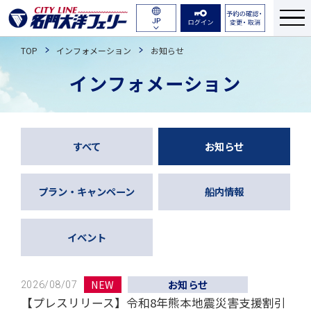
航路・ダイヤ
English
TOP
インフォメーション
お知らせ
運賃・料金
簡体中文
インフォメーション
繁体中文
船舶紹介
한국어
のりば・乗船のながれ
すべて
お知らせ
予約について
プラン・キャンペーン
船内情報
よくある質問
イベント
お問い合わせ
NEW
お知らせ
2026/08/07
【プレスリリース】令和8年熊本地震災害支援割引