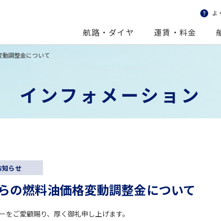
よ
おさかⅡ・
認・変更・取消をする
フェリーきたきゅうしゅうⅡ
WEB予約カンタン！ガ
航路・ダイヤ
運賃・料金
格変動調整金について
インフォメーション
お知らせ
月からの燃料油価格変動調整金について
ーをご愛顧賜り、厚く御礼申し上げます。