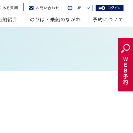
くある質問
お問い合わせ
イド
English
船舶紹介
のりば・乗船のながれ
予約について
簡体中文
繁体中文
한국어