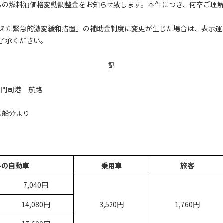
）からの燃料油価格変動調整金をお知らせ致します。本件につき、何卒ご理
えた緊急的激変緩和措置」の補助金制度に変更が生じた場合は、表示運
了承ください。
記
新門司港 航路
乗船分より
外の自動車
乗用車
旅客
7,040円
14,080円
3,520円
1,760円