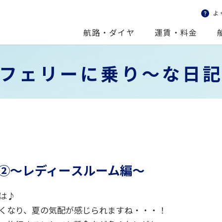
よ
おさかⅡ・
認・変更・取消をする
フェリーきたきゅうしゅうⅡ
WEB予約カンタン！ガ
航路・ダイヤ
運賃・料金
フェリーに
乗り～な
日
②～レディースルーム編～
は♪
くなり、夏の気配が感じられますね・・・！