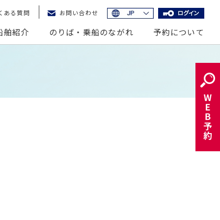
くある質問
お問い合わせ
イド
English
船舶紹介
のりば・乗船のながれ
予約について
簡体中文
繁体中文
記
한국어