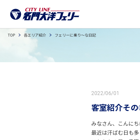
フェリーお
WEB予約確
TOP
各エリア紹介
フェリーに乗り〜な日記
2022/06/01
客室紹介その
みなさん、こんにち
最近は汗ばむ日も多